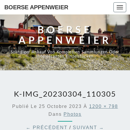
BOERSE APPENWEIER
Toggl
navig
BOERSE
APPENWEIER
Ständiger Ankauf Von Kompletten Sammlungen Oder
Interessanten Einzelstücken
K-IMG_20230304_110305
Publié Le
25 Octobre 2023
À
1200 × 798
Dans
Photos
← PRÉCÉDENT
/
SUIVANT →