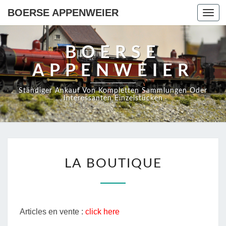
BOERSE APPENWEIER
Toggl
navig
BOERSE
APPENWEIER
Ständiger Ankauf Von Kompletten Sammlungen Oder
Interessanten Einzelstücken
LA
LA BOUTIQUE
BOUTIQUE
Articles en vente :
click here