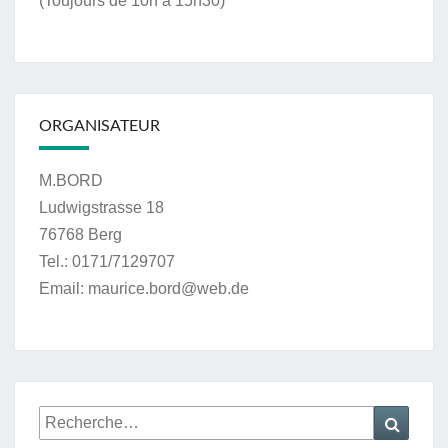
(Toujours de 10h à 15h30)
ORGANISATEUR
M.BORD
Ludwigstrasse 18
76768 Berg
Tel.: 0171/7129707
Email: maurice.bord@web.de
Recherche
Reche
: