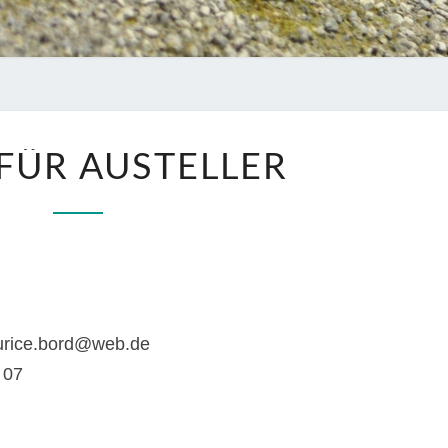
INFOS
 FÜR AUSTELLER
FÜR
AUSTELLER
urice.bord@web.de
 07