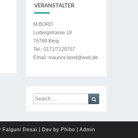
VERANSTALTER
M.BORD
Ludwigstrasse 18
76768 Berg
Tel.: 0171/7129707
Email: maurice.bord@web.de
Search
Search
for:
y
Falguni Desai
|
Dev by
Phibo
|
Admin